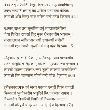
विश्वं तत् परिपाति विष्णुरखिलं यस्याः प्रसादाच्चिरम् ।
रुद्रः संहरति क्षणात् तद् अखिलं यन्मायया मोहितः
कामाक्षीं अति चित्र चारु चरितां वन्दे महेश प्रियाम् ॥4॥
सूक्ष्मात् सूक्ष्म तरां सुलक्षित तनुं क्षान्ताक्षरैर्लक्षितां
वीक्षा शिक्षित राक्षसां त्रि भुवन क्षेमङ्करीम् अक्षयाम् ।
साक्षाल्लक्षण लक्षिताक्षर मयीं दाक्षायणीं सक्षिणीं
कामाक्षीं शुभ लक्षणैः सुललितां वन्दे महेश प्रियाम् ॥5॥
ओङ्काराङ्गण दीपिकाम् उपनिषत्प्रा साद पारावतीम्
आम्नायाम्बुधि चन्द्रिकाम् अध तमः प्रध्वंस हंस प्रभाम् ।
काञ्ची पट्टण पञ्जराऽऽन्तर शुकीं कारुण्य_कल्लोलिनीं
कामाक्षीं शिव कामराज महिषीं वन्दे महेश_प्रियाम् ॥6॥
ह्रीङ्कारात्मक वर्ण मात्र पठनाद् ऐन्द्रीं श्रियं तन्वतीं
चिन्मात्रां भुवनेश्वरीम् अनुदिनं भिक्षा प्रदान क्षमाम् ।
विश्वाघौघ निवारिणीं विमलिनीं विश्वम्भरां मातृकां
कामाक्षीं परिपूर्ण चन्द्र वदनां वन्दे महेश प्रियाम् ॥7॥