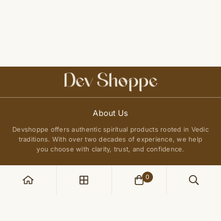
About Us
Devshoppe offers authentic spiritual products rooted in Vedic
traditions. With over two decades of experience, we help
you choose with clarity, trust, and confidence.
0
POLICIES
Privacy Policy
QUICK LINKS
Terms of Service