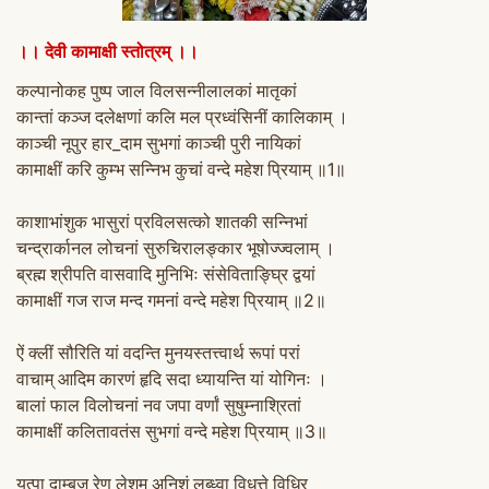
।। देवी कामाक्षी स्तोत्रम् ।।
कल्पानोकह पुष्प जाल विलसन्नीलालकां मातृकां
कान्तां कञ्ज दलेक्षणां कलि मल प्रध्वंसिनीं कालिकाम् ।
काञ्ची नूपुर हार_दाम सुभगां काञ्ची पुरी नायिकां
कामाक्षीं करि कुम्भ सन्निभ कुचां वन्दे महेश प्रियाम् ॥1॥
काशाभांशुक भासुरां प्रविलसत्को शातकी सन्निभां
चन्द्रार्कानल लोचनां सुरुचिरालङ्कार भूषोज्ज्वलाम् ।
ब्रह्म श्रीपति वासवादि मुनिभिः संसेविताङ्घ्रि द्वयां
कामाक्षीं गज राज मन्द गमनां वन्दे महेश प्रियाम् ॥2॥
ऐं क्लीं सौरिति यां वदन्ति मुनयस्तत्त्वार्थ रूपां परां
वाचाम् आदिम कारणं हृदि सदा ध्यायन्ति यां योगिनः ।
बालां फाल विलोचनां नव जपा वर्णां सुषुम्नाश्रितां
कामाक्षीं कलितावतंस सुभगां वन्दे महेश प्रियाम् ॥3॥
यत्पा दाम्बुज रेणु लेशम् अनिशं लब्ध्वा विधत्ते विधिर्