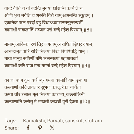
वाग्दे वीति च यां वदन्ति मुनयः क्षीराब्धि कन्येति च
क्षोणी भृत्त नयेति च श्रुति गिरो याम् आमनन्ति स्फुटम् ।
एकानेक फल प्रदां बहु विधाऽऽकारास्तनूस्तन्वतीं
कामाक्षीं सकलार्ति भञ्जन परां वन्दे महेश प्रियाम् ॥8॥
मायाम् आदिम्का रणं त्रि जगताम् आराधिताङ्घ्रि द्वयाम्
आनन्दामृत वारि राशि निलयां विद्यां विपश्चिद्धि याम् ।
माया मानुष रूपिणीं मणि लसन्मध्यां महामातृकां
कामाक्षीं करि राज मन्द गमनां वन्दे महेश प्रियाम् ॥9॥
कान्ता काम दुधा करीन्द्र गमना कामारि वामाङ्क गा
कल्याणी कलितावतार सुभगा कस्तूरिका चर्चिता
कम्पा तीर रसाल मूल निलया कारुण्य_कल्लोलिनी
कल्याणानि करोतु मे भगवती काञ्ची पुरी देवता ॥10॥
Tags:
Kamakshi
,
Parvati
,
sanskrit
,
stotram
Share: