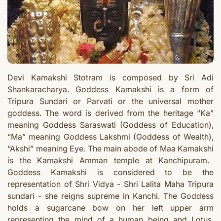
Devi
Kamakshi Stotram is composed by Sri Adi
Shankaracharya. G
oddess Kamakshi is a form of
Tripura Sundari or Parvati or the universal mother
goddess
. The word is derived from the heritage “Ka”
meaning
Goddess
Saraswati (Goddess of Education),
“Ma” meaning
Goddess
Lakshmi (Goddess of Wealth),
“Akshi” meaning Eye. The main abode of
Maa
Kamakshi
is the
Kamakshi
Amman temple at Kanchipuram.
Goddess
Kamakshi
is considered to be the
representation of Shri Vidya - Shri Lalita Maha Tripura
sundari - she reigns supreme in Kanchi. The
Goddess
holds a sugarcane bow on her left upper arm
representing the mind of a human being and Lotus,