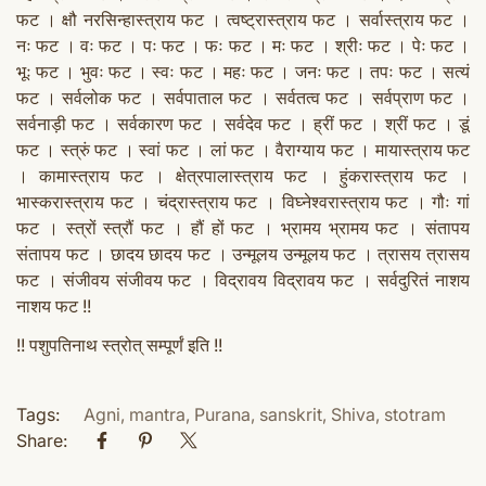
फट । क्षौ नरसिन्हास्त्राय फट । त्वष्ट्रास्त्राय फट । सर्वास्त्राय फट ।
नः फट । वः फट । पः फट । फः फट । मः फट । श्रीः फट । पेः फट ।
भूः फट । भुवः फट । स्वः फट । महः फट । जनः फट । तपः फट । सत्यं
फट । सर्वलोक फट । सर्वपाताल फट । सर्वतत्व फट । सर्वप्राण फट ।
सर्वनाड़ी फट । सर्वकारण फट । सर्वदेव फट । ह्रीं फट । श्रीं फट । डूं
फट । स्त्रुं फट । स्वां फट । लां फट । वैराग्याय फट । मायास्त्राय फट
। कामास्त्राय फट । क्षेत्रपालास्त्राय फट । हुंकरास्त्राय फट ।
भास्करास्त्राय फट । चंद्रास्त्राय फट । विघ्नेश्वरास्त्राय फट । गौः गां
फट । स्त्रों स्त्रौं फट । हौं हों फट । भ्रामय भ्रामय फट । संतापय
संतापय फट । छादय छादय फट । उन्मूलय उन्मूलय फट । त्रासय त्रासय
फट । संजीवय संजीवय फट । विद्रावय विद्रावय फट । सर्वदुरितं नाशय
नाशय फट !!
!! पशुपतिनाथ स्त्रोत् सम्पूर्णं इति !!
Tags:
Agni
,
mantra
,
Purana
,
sanskrit
,
Shiva
,
stotram
Share: