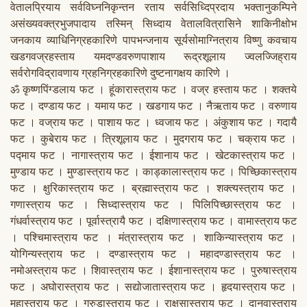
वेतालप्रियाय सर्वविघ्ननिकृन्तन रताय सर्वसिध्दिप्रदाय भक्तानुकम्पिने
असंख्यवक्त्रभुजपादाय तस्मिन् सिध्दाय वेतालवित्रासिने शाकिनीक्षोभ
जनकाय व्याधिनिग्रहकारिणे पापभन्जनाय सूर्यसोमाग्नित्राय विष्णु कवचाय
खडगवज्रहस्ताय यमदण्डवरुणपाशाय रूद्रशूलाय ज्वलज्जिह्राय
सर्वरोगविद्रावणाय ग्रहनिग्रहकारिणे दुष्टनागक्षय कारिणे ।
ॐ कृष्णपिंग्डलाय फट । हूंकारास्त्राय फट । वज्र हस्ताय फट । शक्तये
फट । दण्डाय फट । यमाय फट । खडगाय फट । नैऋताय फट । वरुणाय
फट । वज्राय फट । पाशाय फट । ध्वजाय फट । अंकुशाय फट । गदायै
फट । कुबेराय फट । त्रिशूलाय फट । मुदगराय फट । चक्राय फट ।
पद्माय फट । नागास्त्राय फट । ईशानाय फट । खेटकास्त्राय फट ।
मुण्डाय फट । मुण्डास्त्राय फट । काड्कालास्त्राय फट । पिच्छिकास्त्राय
फट । क्षुरिकास्त्राय फट । ब्रह्मास्त्राय फट । शक्त्यस्त्राय फट ।
गणास्त्राय फट । सिध्दास्त्राय फट । पिलिपिच्छास्त्राय फट ।
गंधर्वास्त्राय फट । पूर्वास्त्रायै फट । दक्षिणास्त्राय फट । वामास्त्राय फट
। पश्चिमास्त्राय फट । मंत्रास्त्राय फट । शाकिन्यास्त्राय फट ।
योगिन्यस्त्राय फट । दण्डास्त्राय फट । महादण्डास्त्राय फट ।
नमोअस्त्राय फट । शिवास्त्राय फट । ईशानास्त्राय फट । पुरुषास्त्राय
फट । अघोरास्त्राय फट । सद्योजातास्त्राय फट । हृदयास्त्राय फट ।
महास्त्राय फट । गरुडास्त्राय फट । राक्षसास्त्राय फट । दानवास्त्राय