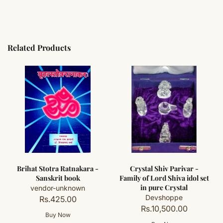
Related Products
Brihat Stotra Ratnakara -
Crystal Shiv Parivar -
Sanskrit book
Family of Lord Shiva idol set
in pure Crystal
vendor-unknown
Devshoppe
Rs.425.00
Rs.10,500.00