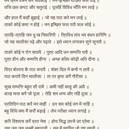
मन क्रम वचन करै सेवकाई । मन-इच्छित वांछित फल पाई ॥
तजि छल कपट और चतुराई । पूजहिं विविध भाँति मन लाई ॥
और हाल मैं कहौं बुझाई । जो यह पाठ करे मन लाई ॥
ताको कोई कष्ट न होई । मन इच्छित फल पावै फल सोई ॥
त्राहि-त्राहि जय दुःख निवारिणी । त्रिविध ताप भव बंधन हारिणि ॥
जो यह चालीसा पढ़े और पढ़ावे । इसे ध्यान लगाकर सुने सुनावै ॥
ताको कोई न रोग सतावै । पुत्र आदि धन सम्पत्ति पावै ॥
पुत्र हीन और सम्पत्ति हीना । अन्धा बधिर कोढ़ी अति दीना ॥
विप्र बोलाय कै पाठ करावै । शंका दिल में कभी न लावै ॥
पाठ करावै दिन चालीसा । ता पर कृपा करैं गौरीसा ॥
सुख सम्पत्ति बहुत सी पावै । कमी नहीं काहू की आवै ॥
बारह मास करै जो पूजा । तेहि सम धन्य और नहिं दूजा ॥
प्रतिदिन पाठ करै मन माहीं । उन सम कोई जग में नाहिं ॥
बहु विधि क्या मैं करौं बड़ाई । लेय परीक्षा ध्यान लगाई ॥
करि विश्वास करैं व्रत नेमा । होय सिद्ध उपजै उर प्रेमा ॥
जय जय जय लक्ष्मी महारानी । सब में व्यापित जो गुण खानी ॥