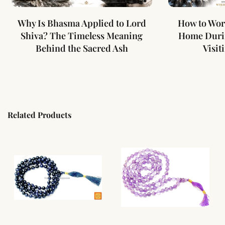
Why Is Bhasma Applied to Lord
How to Wor
Shiva? The Timeless Meaning
Home Duri
Behind the Sacred Ash
Visit
Related Products