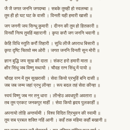
जै जै जगत जननि जगदम्बा । सबके तुमही हो स्वलम्बा ॥
तुम ही हो घट घट के वासी । विनती यही हमारी खासी ॥
जग जननी जय सिन्धु कुमारी । दीनन की तुम हो हितकारी ॥
विनवौं नित्य तुमहिं महारानी । कृपा करौ जग जननि भवानी ॥
केहि विधि स्तुति करौं तिहारी । सुधि लीजै अपराध बिसारी ॥
कृपा दृष्टि चितवो मम ओरी । जगत जननि विनती सुन मोरी ॥
ज्ञान बुद्धि जय सुख की दाता । संकट हरो हमारी माता ॥
क्षीर सिंधु जब विष्णु मथायो । चौदह रत्न सिंधु में पायो ॥
चौदह रत्न में तुम सुखरासी । सेवा कियो प्रभुहिं बनि दासी ॥
जब जब जन्म जहां प्रभु लीन्हा । रूप बदल तहं सेवा कीन्हा ॥
स्वयं विष्णु जब नर तनु धारा । लीन्हेउ अवधपुरी अवतारा ॥
तब तुम प्रकट जनकपुर माहीं । सेवा कियो हृदय पुलकाहीं ॥
अपनायो तोहि अन्तर्यामी । विश्व विदित त्रिभुवन की स्वामी ॥
तुम सब प्रबल शक्ति नहिं आनी । कहँ तक महिमा कहौं बखानी ॥