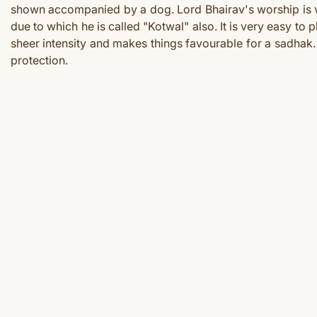
shown accompanied by a dog. Lord Bhairav's worship is ve
due to which he is called "Kotwal" also.
It is very easy t
o p
sheer intensity and makes things favourable for a sadhak. 
protection.