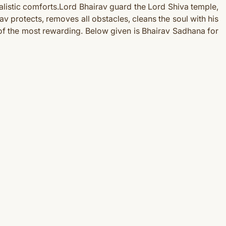
listic comforts.Lor
d Bhairav guard the Lord Shiva temple,
av protects, removes all obstacles, cleans the soul with his
 of the most rewarding.
Below given is Bhairav Sadhana for