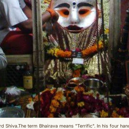
d Shiva.The term Bhairava means "Terrific". In his four hand