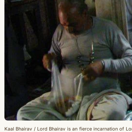
Kaal Bhairav
/ Lord Bhairav is an
fierce
incarnation of Lor