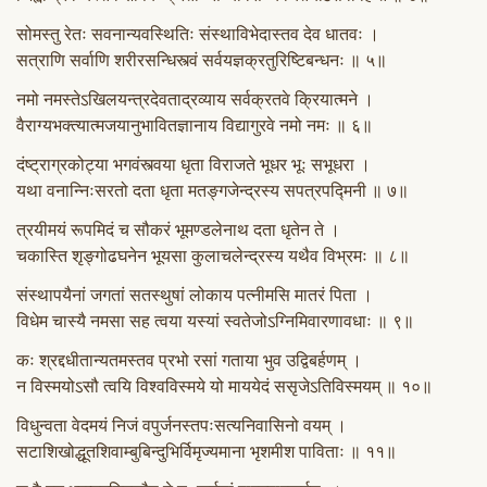
सोमस्तु रेतः सवनान्यवस्थितिः संस्थाविभेदास्तव देव धातवः ।
सत्राणि सर्वाणि शरीरसन्धिस्त्वं सर्वयज्ञक्रतुरिष्टिबन्धनः ॥ ५॥
नमो नमस्तेऽखिलयन्त्रदेवताद्रव्याय सर्वक्रतवे क्रियात्मने ।
वैराग्यभक्त्यात्मजयानुभावितज्ञानाय विद्यागुरवे नमो नमः ॥ ६॥
दंष्ट्राग्रकोट्या भगवंस्त्वया धृता विराजते भूधर भूः सभूधरा ।
यथा वनान्निःसरतो दता धृता मतङ्गजेन्द्रस्य सपत्रपद्मिनी ॥ ७॥
त्रयीमयं रूपमिदं च सौकरं भूमण्डलेनाथ दता धृतेन ते ।
चकास्ति शृङ्गोढघनेन भूयसा कुलाचलेन्द्रस्य यथैव विभ्रमः ॥ ८॥
संस्थापयैनां जगतां सतस्थुषां लोकाय पत्नीमसि मातरं पिता ।
विधेम चास्यै नमसा सह त्वया यस्यां स्वतेजोऽग्निमिवारणावधाः ॥ ९॥
कः श्रद्दधीतान्यतमस्तव प्रभो रसां गताया भुव उद्विबर्हणम् ।
न विस्मयोऽसौ त्वयि विश्वविस्मये यो माययेदं ससृजेऽतिविस्मयम् ॥ १०॥
विधुन्वता वेदमयं निजं वपुर्जनस्तपःसत्यनिवासिनो वयम् ।
सटाशिखोद्धूतशिवाम्बुबिन्दुभिर्विमृज्यमाना भृशमीश पाविताः ॥ ११॥