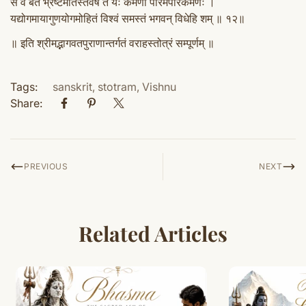
स वै बत भ्रष्टमतिस्तवैष ते यः कर्मणां पारमपारकर्मणः ।
यद्योगमायागुणयोगमोहितं विश्वं समस्तं भगवन् विधेहि शम् ॥ १२॥
॥ इति श्रीमद्भागवतपुराणान्तर्गतं वराहस्तोत्रं सम्पूर्णम् ॥
Tags:
sanskrit
,
stotram
,
Vishnu
Share:
PREVIOUS
NEXT
Related Articles