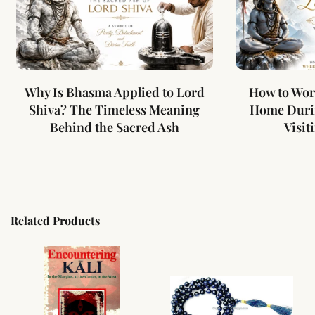
Why Is Bhasma Applied to Lord
How to Wor
Shiva? The Timeless Meaning
Home Duri
Behind the Sacred Ash
Visit
Related Products